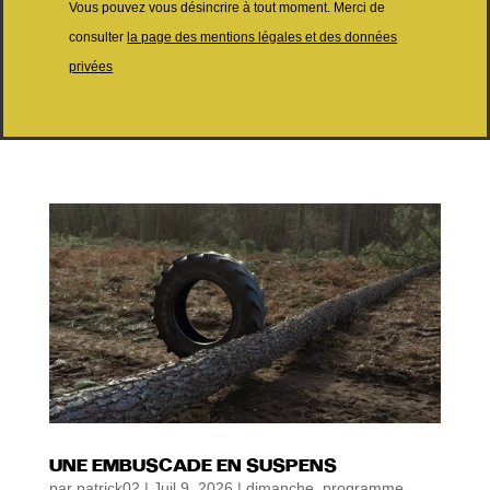
Vous pouvez vous désincrire à tout moment. Merci de
consulter
la page des mentions légales et des données
privées
UNE EMBUSCADE EN SUSPENS
par
patrick02
|
Juil 9, 2026
|
dimanche
,
programme