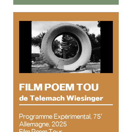
FILM POEM TOU
de Telemach Wiesinger
Programme Expérimental, 75′
Allemagne, 2025
Film Pœm Tour